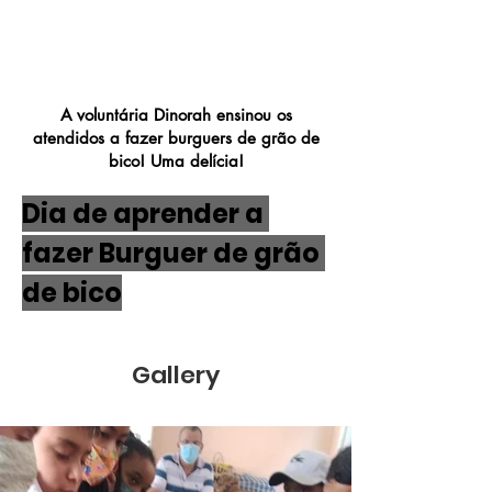
Burguer de Grão de
Bico
A voluntária Dinorah ensinou os
atendidos a fazer burguers de grão de
bico! Uma delícia!
Dia de aprender a 
fazer Burguer de grão 
de bico
Gallery