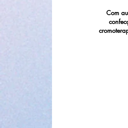
Com aux
confec
cromoterap