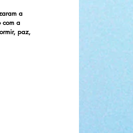
izaram a
o com a
ormir, paz,