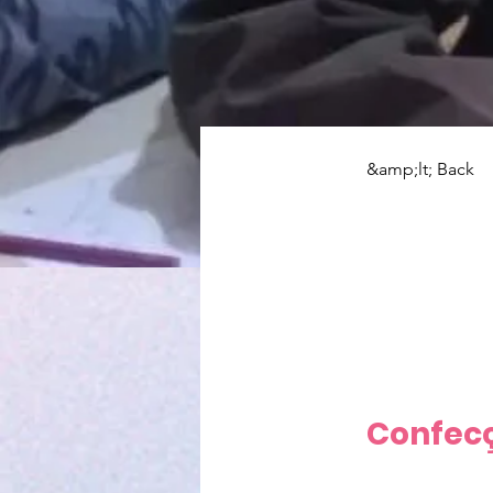
&amp;lt; Back
Conf
Confec