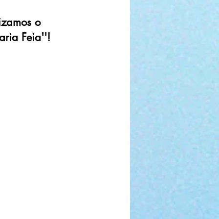
lizamos o
ria Feia''!