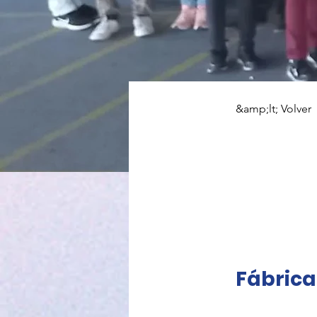
&amp;lt; Volver
Fábr
Fábrica