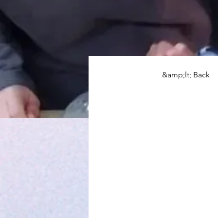
&amp;lt; Back
Ofic