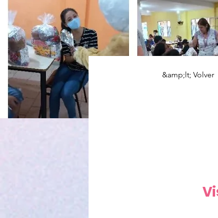
&amp;lt; Volver
Pásc
Vi