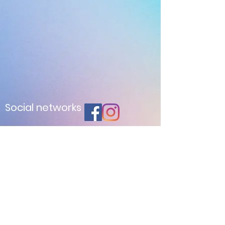
Social networks
Contatto
ossfx.diadema@gmail.com
(11) 40563355
(11) 40566500
Indirizzo