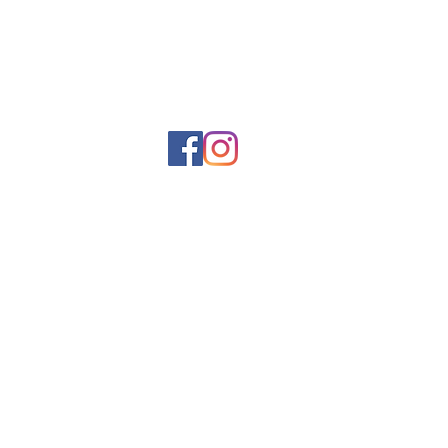
Sozialen Medien
Kontakt
ossfx.diadema@gmail.com
(11) 40563355
(11) 40566500
Adresse
Rua da Terra, 80, Serraria, Diadema - SP
CEP
09981-540
CNPJ
48598411
/0001-57